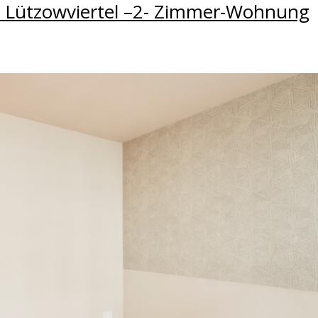
m Lützowviertel –2- Zimmer-Wohnung