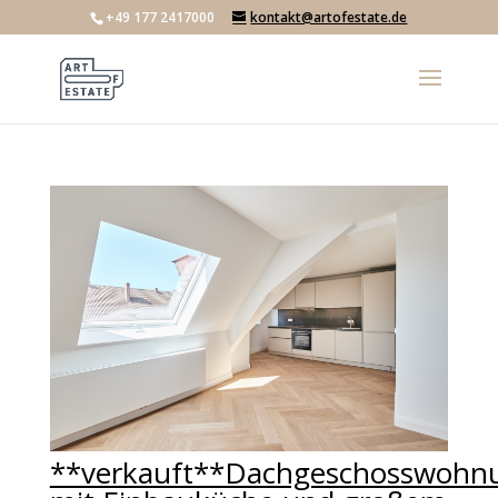
+49 177 2417000
kontakt@artofestate.de
**verkauft**Dachgeschosswohn