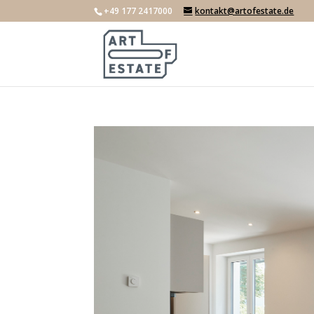
+49 177 2417000
kontakt@artofestate.de