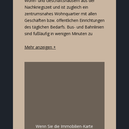
Wohn- und Geschäftshäusern aus der
Hannover.
Nachkriegszeit und ist zugleich ein
In südlicher 
zentrumsnahes Wohnquartier mit allen
Entfernung 
Geschäften bzw. öffentlichen Einrichtungen
beliebtester
des täglichen Bedarfs. Bus- und Bahnlinien
Auch die Infr
sind fußläufig in wenigen Minuten zu
wünschen übr
Mehr anzeigen +
Wenn Sie die Immobilien-Karte