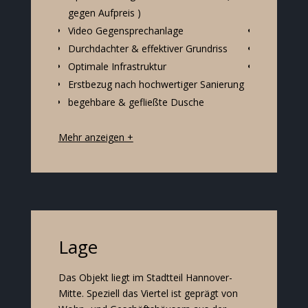
gegen Aufpreis )
Ausstattu
Video Gegensprechanlage
Hochwerti
Durchdachter & effektiver Grundriss
Eiche-Echt
Optimale Infrastruktur
Einbau-Spo
Erstbezug nach hochwertiger Sanierung
Badezimm
begehbare & gefließte Dusche
Mehr anzeigen +
Lage
Das Objekt liegt im Stadtteil Hannover-
erreichen, ebenso das Zentrum (750 m)
Mitte. Speziell das Viertel ist geprägt von
und der Hauptbahnhof (700 m) von