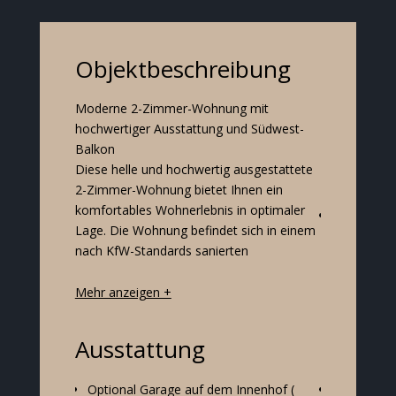
Objektbeschreibung
Moderne 2-Zimmer-Wohnung mit
Mehrfamilien
hochwertiger Ausstattung und Südwest-
modernen Au
Balkon
energieeffiz
Diese helle und hochwertig ausgestattete
Ausstattung 
2-Zimmer-Wohnung bietet Ihnen ein
komfortables Wohnerlebnis in optimaler
Energieeffi
Lage. Die Wohnung befindet sich in einem
bodentief
nach KfW-Standards sanierten
Mehr anzeigen +
Ausstattung
Optional Garage auf dem Innenhof (
Badezimme